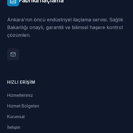
Fabrika İlaçlama
factory
Ankara'nın öncü endüstriyel ilaçlama servisi. Sağlık
Bakanlığı onaylı, garantili ve bilimsel haşere kontrol
çözümleri.
email
HIZLI ERIŞIM
Hizmetlerimiz
Hizmet Bölgeleri
Kurumsal
İletişim