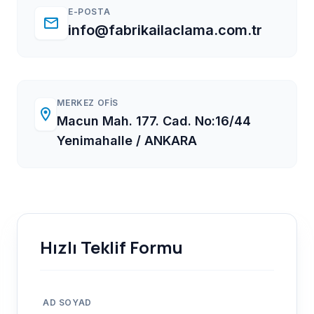
E-POSTA
email
info@fabrikailaclama.com.tr
MERKEZ OFIS
location_on
Macun Mah. 177. Cad. No:16/44
Yenimahalle / ANKARA
Hızlı Teklif Formu
AD SOYAD