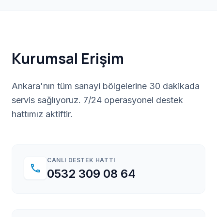
Kurumsal Erişim
Ankara'nın tüm sanayi bölgelerine 30 dakikada
servis sağlıyoruz. 7/24 operasyonel destek
hattımız aktiftir.
CANLI DESTEK HATTI
call
0532 309 08 64