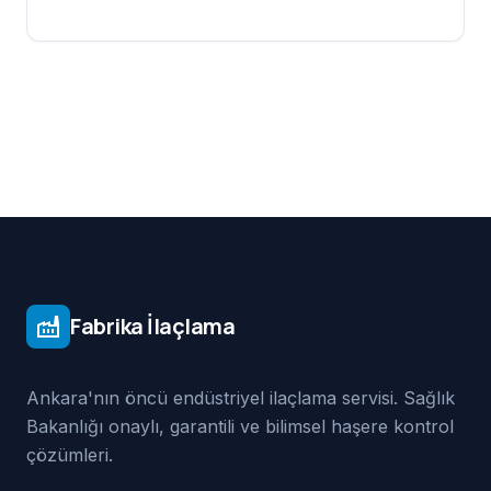
Fabrika İlaçlama
factory
Ankara'nın öncü endüstriyel ilaçlama servisi. Sağlık
Bakanlığı onaylı, garantili ve bilimsel haşere kontrol
çözümleri.