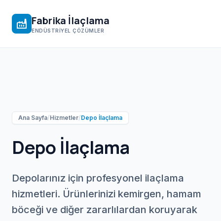
Fabrika İlaçlama
factory
ENDÜSTRIYEL ÇÖZÜMLER
Ana Sayfa
/
Hizmetler
/
Depo İlaçlama
Depo İlaçlama
Depolarınız için profesyonel ilaçlama
hizmetleri. Ürünlerinizi kemirgen, hamam
böceği ve diğer zararlılardan koruyarak