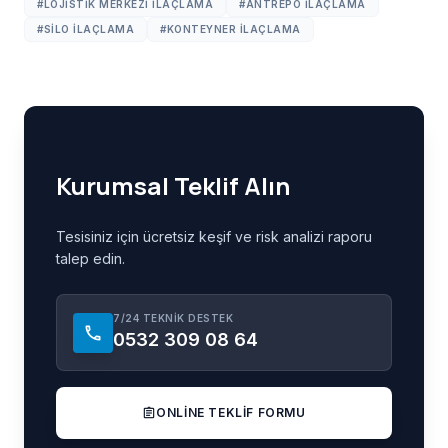
#LOJISTIK MERKEZI ILAÇLAMA
#ANTREPO ILAÇLAMA
#SILO ILAÇLAMA
#KONTEYNER ILAÇLAMA
Kurumsal Teklif Alın
Tesisiniz için ücretsiz keşif ve risk analizi raporu
talep edin.
7/24 TEKNIK DESTEK
call
0532 309 08 64
ONLINE TEKLIF FORMU
assignment