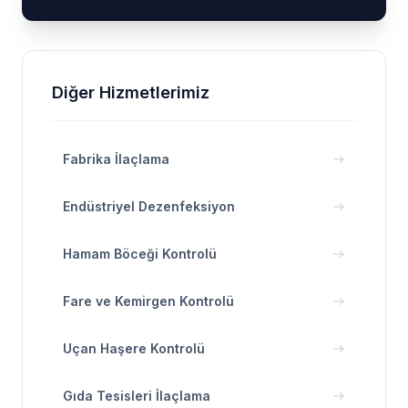
Diğer Hizmetlerimiz
Fabrika İlaçlama
east
Endüstriyel Dezenfeksiyon
east
Hamam Böceği Kontrolü
east
Fare ve Kemirgen Kontrolü
east
Uçan Haşere Kontrolü
east
Gıda Tesisleri İlaçlama
east