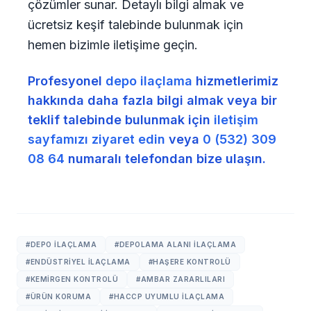
çözümler sunar. Detaylı bilgi almak ve
ücretsiz keşif talebinde bulunmak için
hemen bizimle iletişime geçin.
Profesyonel
depo ilaçlama
hizmetlerimiz
hakkında daha fazla bilgi almak veya bir
teklif talebinde bulunmak için
iletişim
sayfamızı ziyaret edin
veya
0 (532) 309
08 64
numaralı telefondan bize ulaşın.
#DEPO ILAÇLAMA
#DEPOLAMA ALANI ILAÇLAMA
#ENDÜSTRIYEL ILAÇLAMA
#HAŞERE KONTROLÜ
#KEMIRGEN KONTROLÜ
#AMBAR ZARARLILARI
#ÜRÜN KORUMA
#HACCP UYUMLU ILAÇLAMA