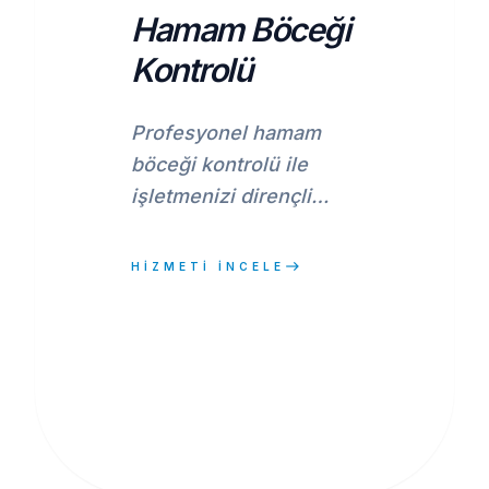
Hamam Böceği
Kontrolü
Profesyonel hamam
böceği kontrolü ile
işletmenizi dirençli
zararlılardan arındırın.
Gıda tesisleri, depolar
east
HİZMETİ İNCELE
için HACCP uyumlu IPM
çözümlerimizle güvenli
ve hijyenik ortamlar
sağlıyoruz.