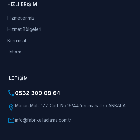
HIZLI ERIŞIM
Hizmetlerimiz
Hizmet Bölgeleri
Kurumsal
İletişim
İLETIŞIM
phone
0532 309 08 64
Macun Mah. 177. Cad. No:16/44 Yenimahalle / ANKARA
location_on
mail
info@fabrikailaclama.com.tr