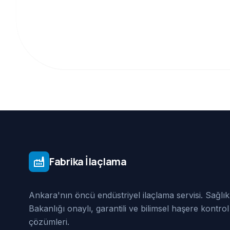
Fabrika İlaçlama
factory
Ankara'nın öncü endüstriyel ilaçlama servisi. Sağlık
Bakanlığı onaylı, garantili ve bilimsel haşere kontrol
çözümleri.