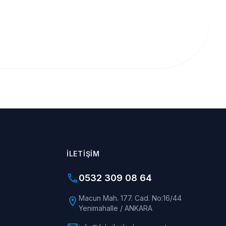
İLETIŞIM
phone
0532 309 08 64
Macun Mah. 177. Cad. No:16/44
location_on
Yenimahalle / ANKARA