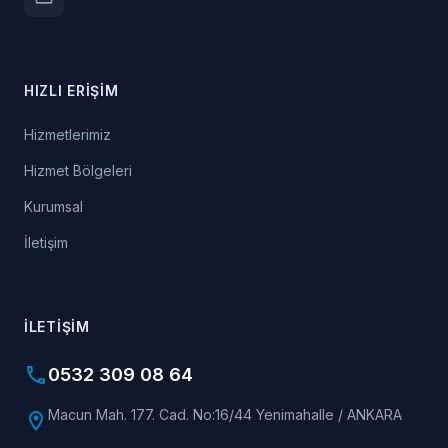
HIZLI ERIŞIM
Hizmetlerimiz
Hizmet Bölgeleri
Kurumsal
İletişim
İLETIŞIM
phone
0532 309 08 64
Macun Mah. 177. Cad. No:16/44 Yenimahalle / ANKARA
location_on