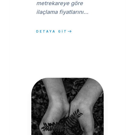
metrekareye göre
ilaçlama fiyatlarını
etkileyen faktörler,
örnek aralıklar, tablo ve
east
DETAYA GİT
SEO uyumlu FAQ
rehberi.