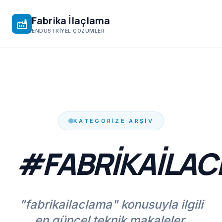
Fabrika İlaçlama
factory
ENDÜSTRIYEL ÇÖZÜMLER
KATEGORIZE ARŞIV
#FABRIKAILA
"fabrikailaclama" konusuyla ilgili
en güncel teknik makaleler,