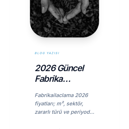
BLOG YAZISI
2026 Güncel
Fabrika
İlaçlama Fiyat
Fabrikailaclama 2026
Rehberi ve
fiyatları; m², sektör,
Hizmet
zararlı türü ve periyodik
Detayları
planlara göre değişir.
Güncel aralıklar ve