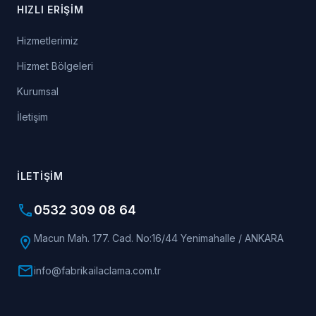
HIZLI ERIŞIM
Hizmetlerimiz
Hizmet Bölgeleri
Kurumsal
İletişim
İLETIŞIM
phone
0532 309 08 64
Macun Mah. 177. Cad. No:16/44 Yenimahalle / ANKARA
location_on
mail
info@fabrikailaclama.com.tr