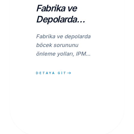
Fabrika ve
Depolarda
Böcek Sorunu
Fabrika ve depolarda
Nasıl Önlenir?
böcek sorununu
önleme yolları, IPM
stratejileri ve
endüstriyel ilaçlama
east
DETAYA GİT
rehberi. İşletmenizi
haşerelerden korumak
için uzman tavsiyeleri.