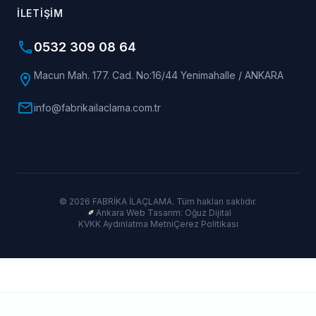
İLETIŞIM
phone
0532 309 08 64
Macun Mah. 177. Cad. No:16/44 Yenimahalle / ANKARA
location_on
mail
info@fabrikailaclama.com.tr
© 2026 FABRİKA İLAÇLAMA. Tüm hakları saklıdır.
Ankara Web Tasarım: Oğuz Dijital
KVKK Aydınlatma Metni
Çerez Politikası