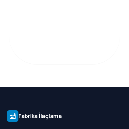
Fabrika İlaçlama
factory