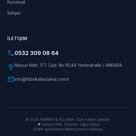
Kurumsal
İletişim
İLETIŞIM
phone
0532 309 08 64
Macun Mah. 177. Cad. No:16/44 Yenimahalle / ANKARA
location_on
mail
info@fabrikailaclama.com.tr
© 2026 FABRİKA İLAÇLAMA. Tüm hakları saklıdır.
Ankara Web Tasarım: Oğuz Dijital
KVKK Aydınlatma Metni
Çerez Politikası