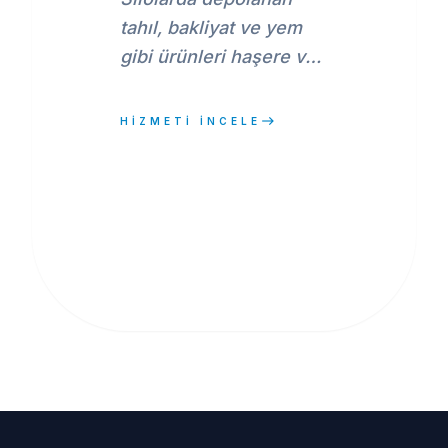
tahıl, bakliyat ve yem
gibi ürünleri haşere ve
kemirgenlerden
korumak için
east
HİZMETİ İNCELE
profesyonel silo
ilaçlama hizmetleri.