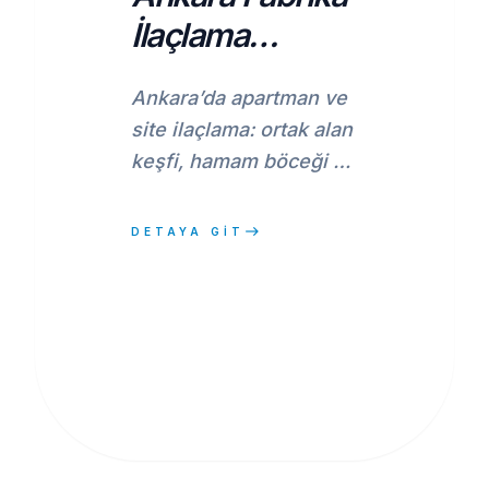
İlaçlama
Apartman ve
Ankara’da apartman ve
Site
site ilaçlama: ortak alan
Uygulamaları
keşfi, hamam böceği ve
fare kontrolü, periyodik
plan ve raporlama ile
east
DETAYA GİT
kalıcı çözüm.