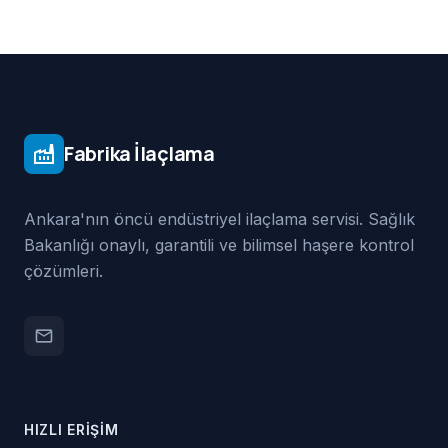
Fabrika İlaçlama
factory
Ankara'nın öncü endüstriyel ilaçlama servisi. Sağlık
Bakanlığı onaylı, garantili ve bilimsel haşere kontrol
çözümleri.
email
HIZLI ERIŞIM