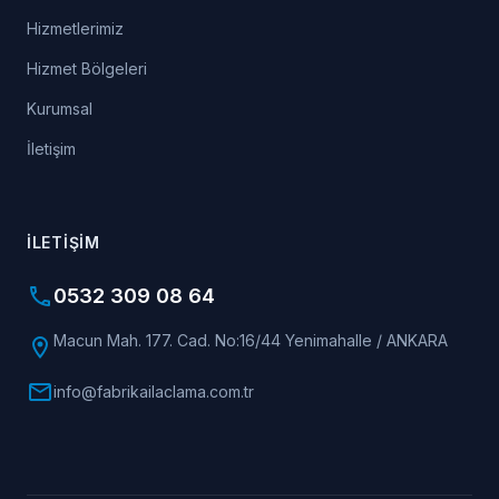
Hizmetlerimiz
Hizmet Bölgeleri
Kurumsal
İletişim
İLETIŞIM
phone
0532 309 08 64
Macun Mah. 177. Cad. No:16/44 Yenimahalle / ANKARA
location_on
mail
info@fabrikailaclama.com.tr