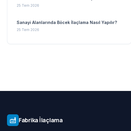
25 Tem 2026
Sanayi Alanlarında Böcek İlaçlama Nasıl Yapılır?
25 Tem 2026
Fabrika İlaçlama
factory