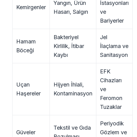
Yangın, Ürün
İstasyonları
Kemirgenler
Hasarı, Salgın
ve
Bariyerler
Bakteriyel
Jel
Hamam
Kirlilik, İtibar
İlaçlama ve
Böceği
Kaybı
Sanitasyon
EFK
Cihazları
Uçan
Hijyen İhlali,
ve
Haşereler
Kontaminasyon
Feromon
Tuzaklar
Periyodik
Tekstil ve Gıda
Güveler
Gözlem ve
Bozulması