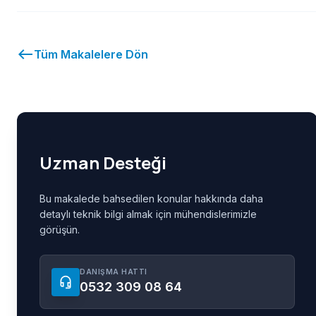
west
Tüm Makalelere Dön
Uzman Desteği
Bu makalede bahsedilen konular hakkında daha
detaylı teknik bilgi almak için mühendislerimizle
görüşün.
DANIŞMA HATTI
headset_mic
0532 309 08 64