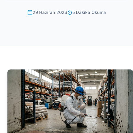
calendar_today
29 Haziran 2026
timer
5 Dakika Okuma