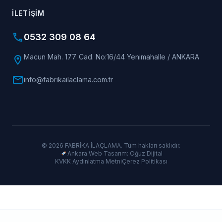
İLETIŞIM
phone
0532 309 08 64
Macun Mah. 177. Cad. No:16/44 Yenimahalle / ANKARA
location_on
mail
info@fabrikailaclama.com.tr
© 2026 FABRİKA İLAÇLAMA. Tüm hakları saklıdır.
Ankara Web Tasarım: Oğuz Dijital
KVKK Aydınlatma Metni
Çerez Politikası