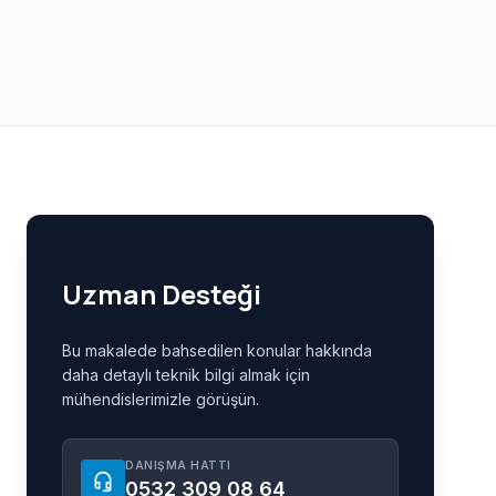
Uzman Desteği
Bu makalede bahsedilen konular hakkında
daha detaylı teknik bilgi almak için
mühendislerimizle görüşün.
DANIŞMA HATTI
headset_mic
0532 309 08 64