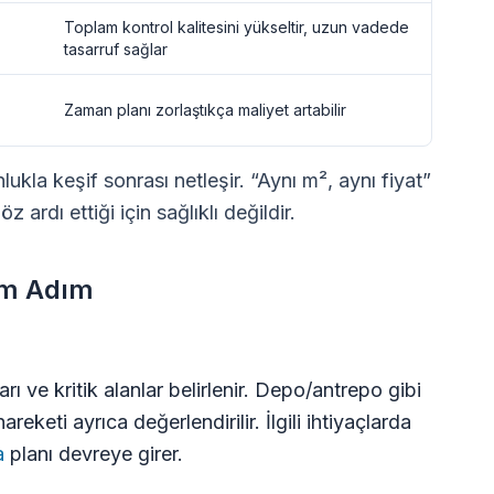
Toplam kontrol kalitesini yükseltir, uzun vadede
tasarruf sağlar
,
Zaman planı zorlaştıkça maliyet artabilir
ukla keşif sonrası netleşir. “Aynı m², aynı fiyat”
 ardı ettiği için sağlıklı değildir.
dım Adım
rı ve kritik alanlar belirlenir. Depo/antrepo gibi
reketi ayrıca değerlendirilir. İlgili ihtiyaçlarda
a
planı devreye girer.